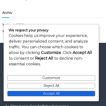
Archiv
March 2026
We respect your privacy
February 2026
Cookies help us improve your experience,
deliver personalized content, and analyze
traffic. You can choose which cookies to
allow by clicking
Customize
. Click
Accept All
to consent or
Reject All
to decline non-
essential cookies.
Rechtliches
Kontakt
Customize
Unsere Geschichte
Reject All
Cookie-Richtlinie
Accept All
Ihre Privatsphäre