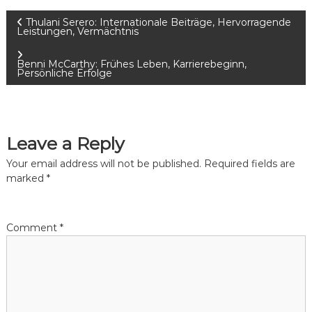
P
Thulani Serero: Internationale Beiträge, Hervorragende
Leistungen, Vermächtnis
o
Benni McCarthy: Frühes Leben, Karrierebeginn,
Persönliche Erfolge
s
t
Leave a Reply
n
Your email address will not be published.
Required fields are
a
marked
*
v
Comment
*
i
g
a