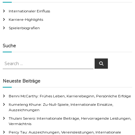
Internationaler Einfluss
Karriere-Highlights
Spielerbiografien
Suche
S
S
e
e
a
a
r
c
r
Neueste Beiträge
h
c
h
Benni McCarthy: Frühes Leben, Karrierebeginn, Persönliche Erfolge
f
Itumeleng Khune: Zu-Null-Spiele, Internationale Einsätze,
o
Auszeichnungen
r
:
Thulani Serero: Internationale Beiträge, Hervorragende Leistungen,
Vermächtnis
Percy Tau: Auszeichnungen, Vereinsleistungen, Internationale