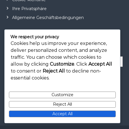
Ihre Privatsphäre
Allgemeine Geschäftsbedingungen
We respect your privacy
Cookies help us improve your experience,
Suche
deliver personalized content, and analyze
traffic. You can choose which cookies to
S
allow by clicking
Customize
. Click
Accept All
e
to consent or
Reject All
to decline non-
a
S
e
r
essential cookies.
a
r
c
c
h
h
Customize
f
o
Reject All
r
:
Accept All