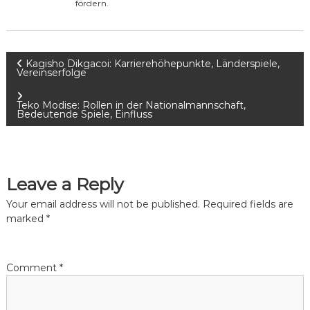
fördern.
P
Kagisho Dikgacoi: Karrierehöhepunkte, Länderspiele,
Vereinserfolge
o
Teko Modise: Rollen in der Nationalmannschaft,
Bedeutende Spiele, Einfluss
s
t
Leave a Reply
n
Your email address will not be published.
Required fields are
a
marked
*
v
Comment
*
i