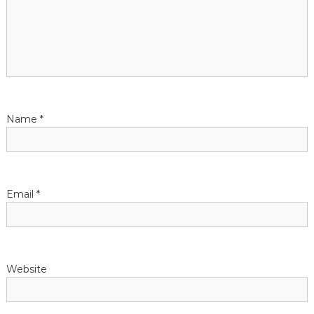
g
a
t
i
Name
*
o
n
Email
*
Website