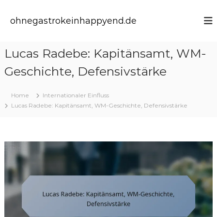
S
k
ohnegastrokeinhappyend.de
i
p
t
Lucas Radebe: Kapitänsamt, WM-
o
c
Geschichte, Defensivstärke
o
n
t
Home
Internationaler Einfluss
e
Lucas Radebe: Kapitänsamt, WM-Geschichte, Defensivstärke
n
t